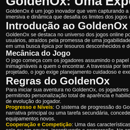
GoldenOx: Uma Exper
GoldenOx é um jogo inovador que vem capturando a a
imersiva e dinâmica que desafia os limites dos jogos 
Introdução ao GoldenOx
GoldenOx se destaca no universo dos jogos online po
usuários, atraídos pela promessa de uma jogabilidad
em uma busca épica por tesouros desconhecidos e d
Mecânica do Jogo
O jogo começa com os jogadores assumindo o papel d
inimagináveis a quem o encontrar. A travessia por t
projetado, o jogo exige planejamento cuidadoso e ex
Regras do GoldenOx
Para iniciar sua aventura no GoldenOx, os jogadores
permitindo personalização total de aparência e habil
de evolução do jogador.
Progresso e Níveis
: O sistema de progressão do Go
narrativa principal ou uma tarefa secundária, conced
equipamentos novos.
Cooperação e Competição
: Uma das característica