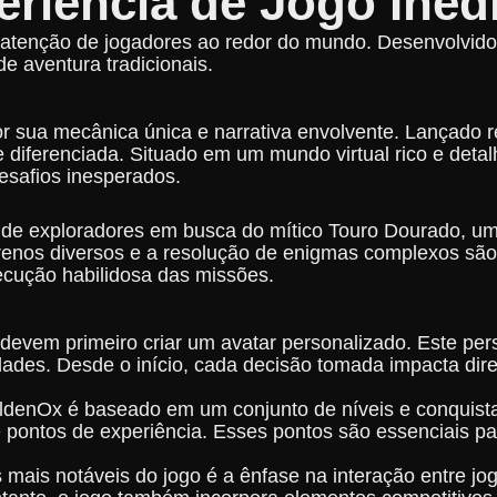
iência de Jogo Inédi
tenção de jogadores ao redor do mundo. Desenvolvido 
de aventura tradicionais.
r sua mecânica única e narrativa envolvente. Lançado 
e diferenciada. Situado em um mundo virtual rico e de
esafios inesperados.
e exploradores em busca do mítico Touro Dourado, uma
errenos diversos e a resolução de enigmas complexos são
ecução habilidosa das missões.
 devem primeiro criar um avatar personalizado. Este pe
idades. Desde o início, cada decisão tomada impacta dir
ldenOx é baseado em um conjunto de níveis e conquista
e pontos de experiência. Esses pontos são essenciais pa
s mais notáveis do jogo é a ênfase na interação entre 