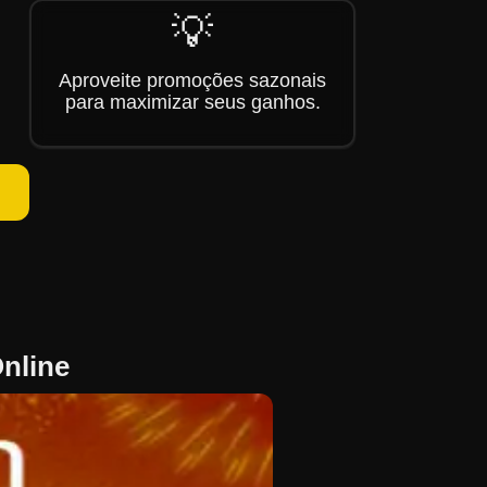
💡
Aproveite promoções sazonais
para maximizar seus ganhos.
nline