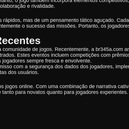
tanto, o jogo também incorpora elementos competitivos,
colaboração e rivalidade.
rápidos, mas de um pensamento tático aguçado. Cada c
cantemente o sucesso das missões. Portanto, os jogador
Recentes
comunidade de jogos. Recentemente, a br345a.com anu
rados. Estes eventos incluem competições com prêmios
s jogadores sempre fresca e envolvente.
isso com a segurança dos dados dos jogadores, imple
tas dos usuários.
 jogos online. Com uma combinação de narrativa cativ
 tanto para novatos quanto para jogadores experientes