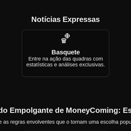
Notícias Expressas
🏀
Basquete
Entre na ação das quadras com
estatísticas e análises exclusivas.
o Empolgante de MoneyComing: Est
as regras envolventes que o tornam uma escolha popular