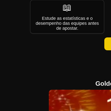
📖
Estude as estatísticas e o
desempenho das equipes antes
de apostar.
Gold