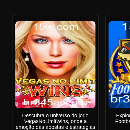
Descubra o universo do jogo
Explo
VegasNoLimitWins, onde a
Footba
emoção das apostas e estratégias