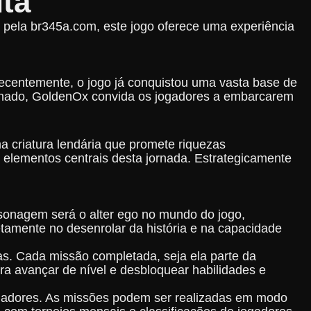
ta
pela br345a.com, este jogo oferece uma experiência
recentemente, o jogo já conquistou uma vasta base de
talhado, GoldenOx convida os jogadores a embarcarem
 criatura lendária que promete riquezas
 elementos centrais desta jornada. Estrategicamente
rsonagem será o alter ego no mundo do jogo,
etamente no desenrolar da história e na capacidade
s. Cada missão completada, seja ela parte da
ra avançar de nível e desbloquear habilidades e
jogadores. As missões podem ser realizadas em modo