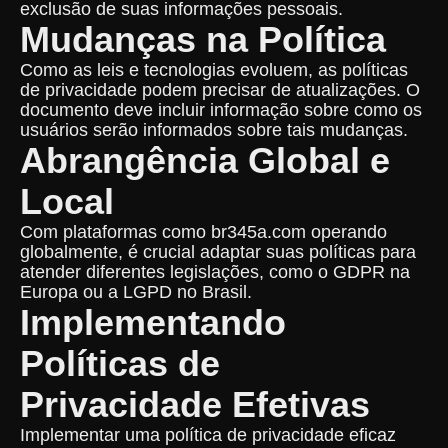
exclusão de suas informações pessoais.
Mudanças na Política
Como as leis e tecnologias evoluem, as políticas
de privacidade podem precisar de atualizações. O
documento deve incluir informação sobre como os
usuários serão informados sobre tais mudanças.
Abrangência Global e
Local
Com plataformas como br345a.com operando
globalmente, é crucial adaptar suas políticas para
atender diferentes legislações, como o GDPR na
Europa ou a LGPD no Brasil.
Implementando
Políticas de
Privacidade Efetivas
Implementar uma política de privacidade eficaz