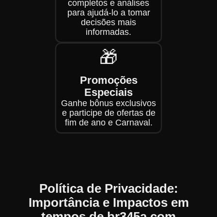
completos e análises
para ajudá-lo a tomar
decisões mais
informadas.
🎁
Promoções
Especiais
Ganhe bônus exclusivos
e participe de ofertas de
fim de ano e Carnaval.
Política de Privacidade:
Importância e Impactos em
tempos de br345a.com