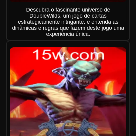
Descubra o fascinante universo de
DoubleWilds, um jogo de cartas
estrategicamente intrigante, e entenda as
dinâmicas e regras que fazem deste jogo uma
experiência única.