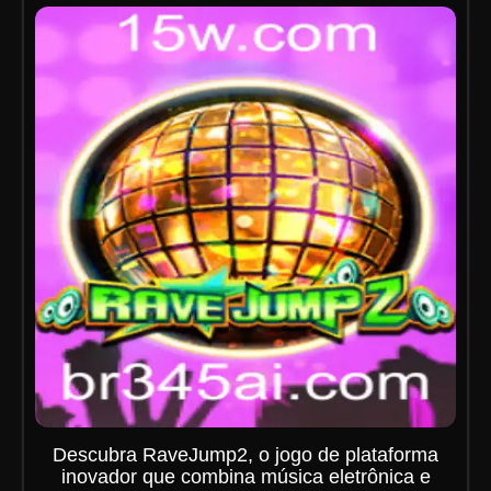
Descubra RaveJump2, o jogo de plataforma
inovador que combina música eletrônica e