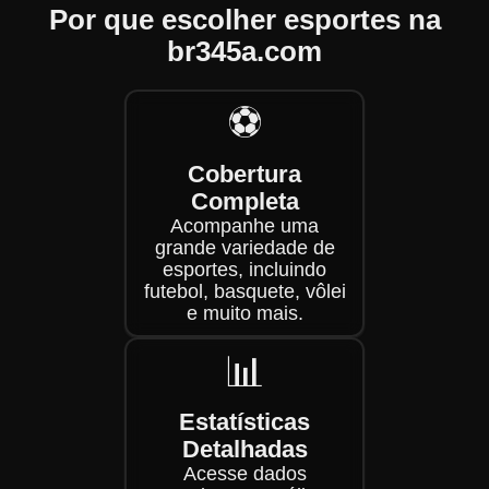
Por que escolher esportes na
br345a.com
⚽
Cobertura
Completa
Acompanhe uma
grande variedade de
esportes, incluindo
futebol, basquete, vôlei
e muito mais.
📊
Estatísticas
Detalhadas
Acesse dados