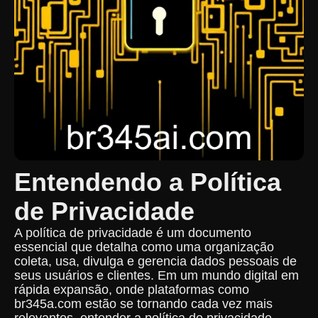
Entendendo a Política
de Privacidade
A política de privacidade é um documento
essencial que detalha como uma organização
coleta, usa, divulga e gerencia dados pessoais de
seus usuários e clientes. Em um mundo digital em
rápida expansão, onde plataformas como
br345a.com estão se tornando cada vez mais