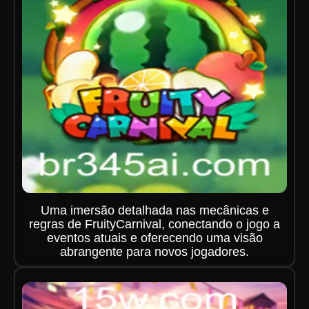
Uma imersão detalhada nas mecânicas e
regras de FruityCarnival, conectando o jogo a
eventos atuais e oferecendo uma visão
abrangente para novos jogadores.