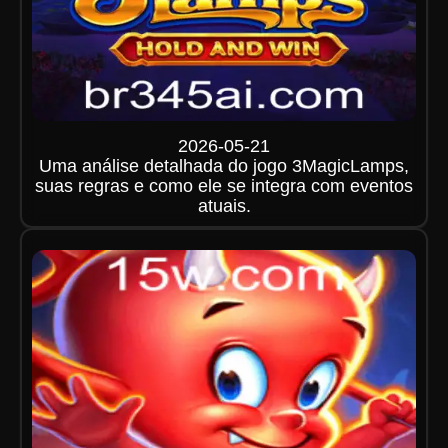
2026-05-21
Uma análise detalhada do jogo 3MagicLamps,
suas regras e como ele se integra com eventos
atuais.