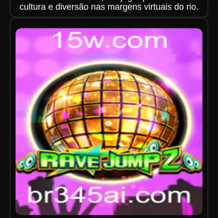
cultura e diversão nas margens virtuais do rio.