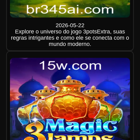
2026-05-22
Explore o universo do jogo 3potsExtra, suas
regras intrigantes e como ele se conecta com o
mundo moderno.