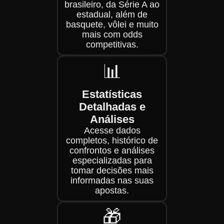
brasileiro, da Série A ao
estadual, além de
basquete, vôlei e muito
mais com odds
competitivas.
📊
Estatísticas
Detalhadas e
Análises
Acesse dados
completos, histórico de
confrontos e análises
especializadas para
tomar decisões mais
informadas nas suas
apostas.
🎁