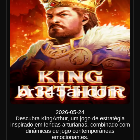
2026-05-24
Descubra KingArthur, um jogo de estratégia
inspirado em lendas arturianas, combinado com
dinâmicas de jogo contemporâneas
emocionantes.