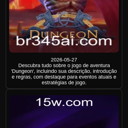
2026-05-27
Descubra tudo sobre o jogo de aventura
'Dungeon', incluindo sua descrição, introdução
e regras, com destaque para eventos atuais e
estratégias de jogo.