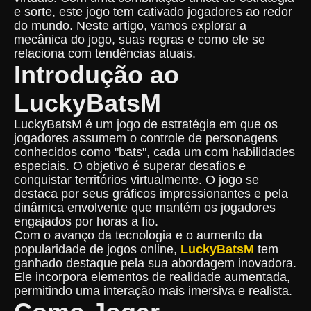
e sorte, este jogo tem cativado jogadores ao redor
do mundo. Neste artigo, vamos explorar a
mecânica do jogo, suas regras e como ele se
relaciona com tendências atuais.
Introdução ao
LuckyBatsM
LuckyBatsM é um jogo de estratégia em que os
jogadores assumem o controle de personagens
conhecidos como "bats", cada um com habilidades
especiais. O objetivo é superar desafios e
conquistar territórios virtualmente. O jogo se
destaca por seus gráficos impressionantes e pela
dinâmica envolvente que mantém os jogadores
engajados por horas a fio.
Com o avanço da tecnologia e o aumento da
popularidade de jogos online,
LuckyBatsM
tem
ganhado destaque pela sua abordagem inovadora.
Ele incorpora elementos de realidade aumentada,
permitindo uma interação mais imersiva e realista.