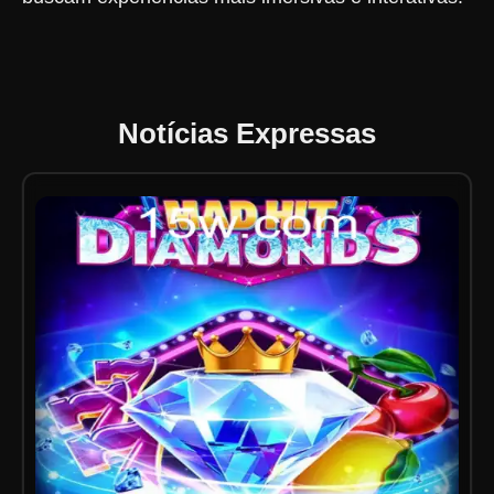
Notícias Expressas