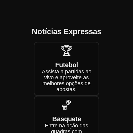
Notícias Expressas
🏆
Futebol
Assista a partidas ao
vivo e aproveite as
melhores opções de
apostas.
🏀
Basquete
Entre na ação das
quadras com