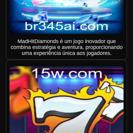
MadHitDiamonds é um jogo inovador que
combina estratégia e aventura, proporcionando
uma experiência única aos jogadores.