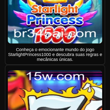
Conheça o emocionante mundo do jogo
StarlightPrincess1000 e descubra suas regras e
mecânicas únicas.