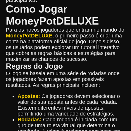
participantes.
Como Jogar
MoneyPotDELUXE
Para os novos jogadores que entram no mundo do
MoneyPotDELUXE
, o primeiro passo é criar uma
conta na plataforma oficial do jogo. Depois disso,
os usuários podem explorar um tutorial interativo
que cobre as regras básicas e estratégias para
maximizar as chances de sucesso.
Regras do Jogo
O jogo se baseia em uma série de rodadas onde
os jogadores fazem apostas em possíveis
resultados. As regras principais incluem:
Apostas:
Os jogadores devem selecionar o
valor de sua aposta antes de cada rodada.
Existem diferentes níveis de apostas,
permitindo uma variedade de estratégias.
Rodadas:
Cada rodada é iniciada com um
giro de uma roleta virtual que determina o