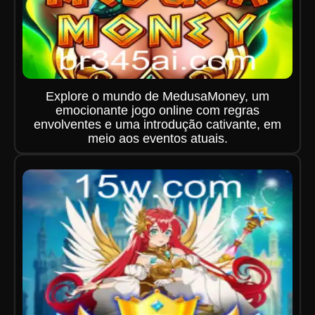
Explore o mundo de MedusaMoney, um
emocionante jogo online com regras
envolventes e uma introdução cativante, em
meio aos eventos atuais.