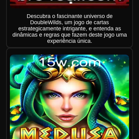
Descubra o fascinante universo de
DoubleWilds, um jogo de cartas
estrategicamente intrigante, e entenda as
dinâmicas e regras que fazem deste jogo uma
experiência única.