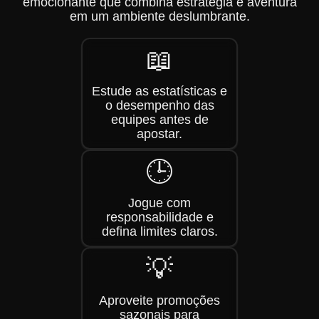
emocionante que combina estratégia e aventura
em um ambiente deslumbrante.
📖
Estude as estatísticas e
o desempenho das
equipes antes de
apostar.
🕒
Jogue com
responsabilidade e
defina limites claros.
💡
Aproveite promoções
sazonais para