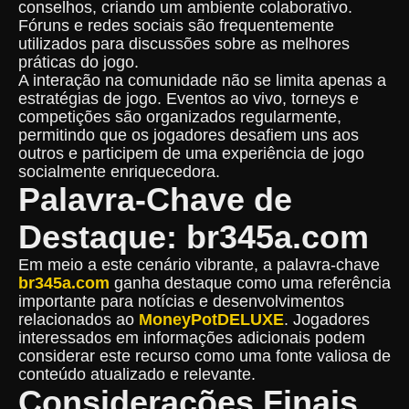
conselhos, criando um ambiente colaborativo.
Fóruns e redes sociais são frequentemente
utilizados para discussões sobre as melhores
práticas do jogo.
A interação na comunidade não se limita apenas a
estratégias de jogo. Eventos ao vivo, torneys e
competições são organizados regularmente,
permitindo que os jogadores desafiem uns aos
outros e participem de uma experiência de jogo
socialmente enriquecedora.
Palavra-Chave de
Destaque: br345a.com
Em meio a este cenário vibrante, a palavra-chave
br345a.com
ganha destaque como uma referência
importante para notícias e desenvolvimentos
relacionados ao
MoneyPotDELUXE
. Jogadores
interessados em informações adicionais podem
considerar este recurso como uma fonte valiosa de
conteúdo atualizado e relevante.
Considerações Finais