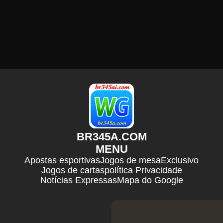
BR345A.COM
MENU
Apostas esportivas
Jogos de mesa
Exclusivo
Jogos de cartas
política Privacidade
Notícias Expressas
Mapa do Google