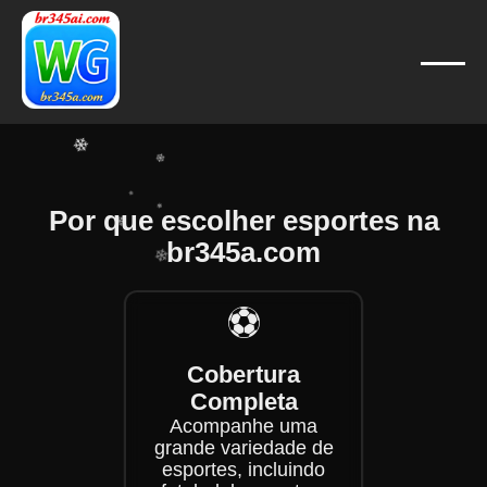
❄
❄
❄
❄
❄
❄
❄
❄
❄
Por que escolher esportes na
❄
br345a.com
❄
❄
❄
❄
⚽
❄
Cobertura
Completa
Acompanhe uma
grande variedade de
esportes, incluindo