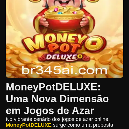
MoneyPotDELUXE:
Uma Nova Dimensão
em Jogos de Azar
No vibrante cenário dos jogos de azar online,
MoneyPotDELUXE
surge como uma proposta