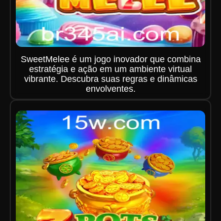
SweetMelee é um jogo inovador que combina
estratégia e ação em um ambiente virtual
vibrante. Descubra suas regras e dinâmicas
envolventes.