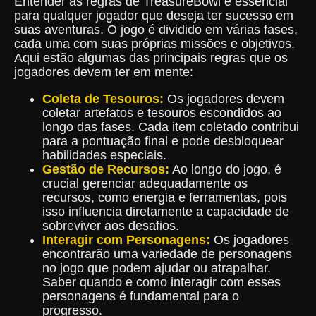
Entender as regras de TreasureBowl é essencial
para qualquer jogador que deseja ter sucesso em
suas aventuras. O jogo é dividido em várias fases,
cada uma com suas próprias missões e objetivos.
Aqui estão algumas das principais regras que os
jogadores devem ter em mente:
Coleta de Tesouros:
Os jogadores devem
coletar artefatos e tesouros escondidos ao
longo das fases. Cada item coletado contribui
para a pontuação final e pode desbloquear
habilidades especiais.
Gestão de Recursos:
Ao longo do jogo, é
crucial gerenciar adequadamente os
recursos, como energia e ferramentas, pois
isso influencia diretamente a capacidade de
sobreviver aos desafios.
Interagir com Personagens:
Os jogadores
encontrarão uma variedade de personagens
no jogo que podem ajudar ou atrapalhar.
Saber quando e como interagir com esses
personagens é fundamental para o
progresso.