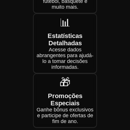
futebol, basquete e
muito mais.
📊
Estatísticas
Detalhadas
Acesse dados
abrangentes para ajudá-
lo a tomar decisões
informadas.
🎁
Promoções
Especiais
Ganhe bônus exclusivos
e participe de ofertas de
fim de ano.