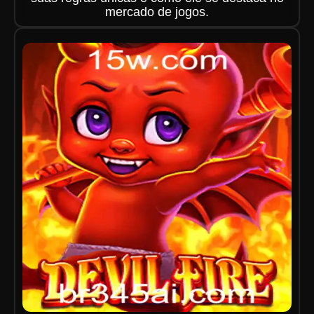
mercado de jogos.