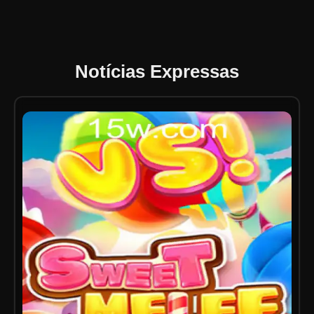
Notícias Expressas