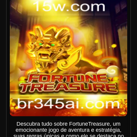
Descubra tudo sobre FortuneTreasure, um
emocionante jogo de aventura e estratégia,
suas regras únicas e como ele se destaca no