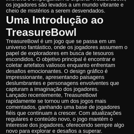
os jogadores são levados a um mundo vibrante e
cheio de mistérios a serem desvendados.
Uma Introdução ao
TreasureBowl
TreasureBowl é um jogo que se passa em um
universo fantástico, onde os jogadores assumem o
papel de exploradores em busca de tesouros
escondidos. O objetivo principal é encontrar e
coletar artefatos valiosos enquanto enfrentam
desafios emocionantes. O design gráfico é
impressionante, apresentando paisagens
deslumbrantes e personagens envolventes que
capturam a imaginação dos jogadores.
Lançado recentemente, TreasureBowl
rapidamente se tornou um dos jogos mais
comentados, ganhando uma base de jogadores
fiéis que continuam a crescer. Com atualizações
regulares e conteúdo novo, o jogo mantém o
interesse dos jogadores, oferecendo sempre algo
novo para explorar e desafios a superar.