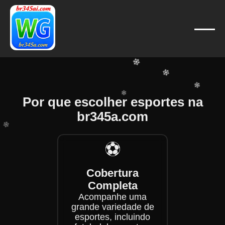
❄
❄
❄
❄
❄
❄
❄
❄
Por que escolher esportes na
❄
br345a.com
❄
❄
❄
⚽
Cobertura
❄
Completa
Acompanhe uma
grande variedade de
esportes, incluindo