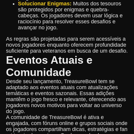
Solucionar Enigmas:
Muitos dos tesouros
são protegidos por enigmas e quebra-
cabeças. Os jogadores devem usar lógica e
raciocínio para resolver esses desafios e
avançar no jogo.
As regras são projetadas para serem acessíveis a
novos jogadores enquanto oferecem profundidade
suficiente para veteranos em busca de um desafio.
Eventos Atuais e
Comunidade
Desde seu lançamento, TreasureBowl tem se
adaptado aos eventos atuais com atualizações
temáticas e eventos sazonais. Essas adições
mantêm o jogo fresco e relevante, oferecendo aos
jogadores novos motivos para voltar ao universo
do jogo.
A comunidade de TreasureBowl é ativa e
engajada, com fóruns online e grupos sociais onde
os jogadores compartilham dicas, estratégias e fan