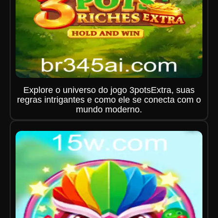
Explore o universo do jogo 3potsExtra, suas
regras intrigantes e como ele se conecta com o
mundo moderno.