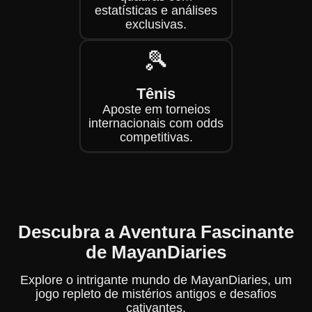
estatísticas e análises
exclusivas.
🎾
Tênis
Aposte em torneios
internacionais com odds
competitivas.
Descubra a Aventura Fascinante
de MayanDiaries
Explore o intrigante mundo de MayanDiaries, um
jogo repleto de mistérios antigos e desafios
cativantes.