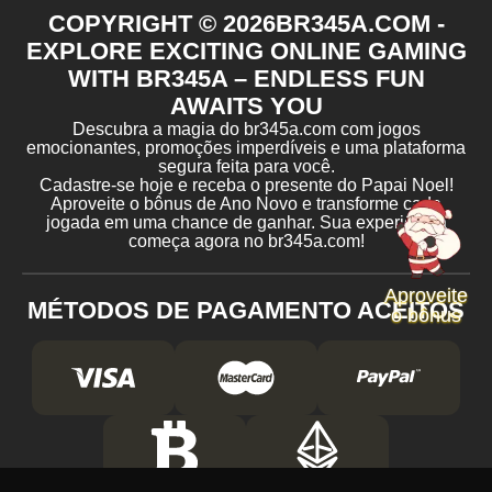
COPYRIGHT ©
2026
BR345A.COM -
EXPLORE EXCITING ONLINE GAMING
WITH BR345A – ENDLESS FUN
AWAITS YOU
Descubra a magia do br345a.com com jogos
emocionantes, promoções imperdíveis e uma plataforma
segura feita para você.
Cadastre-se hoje e receba o presente do Papai Noel!
Aproveite o bônus de Ano Novo e transforme cada
jogada em uma chance de ganhar. Sua experiência
começa agora no br345a.com!
Aproveite
MÉTODOS DE PAGAMENTO ACEITOS
o bônus