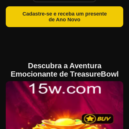
Cadastre-se e receba um presente
de Ano Novo
Descubra a Aventura
Emocionante de TreasureBowl