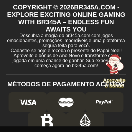
COPYRIGHT ©
2026
BR345A.COM -
EXPLORE EXCITING ONLINE GAMING
WITH BR345A – ENDLESS FUN
AWAITS YOU
Descubra a magia do br345a.com com jogos
emocionantes, promoções imperdíveis e uma plataforma
segura feita para você.
Cadastre-se hoje e receba o presente do Papai Noel!
Aproveite o bônus de Ano Novo e transforme cada
jogada em uma chance de ganhar. Sua experiência
começa agora no br345a.com!
Aproveite
MÉTODOS DE PAGAMENTO ACEITOS
o bônus