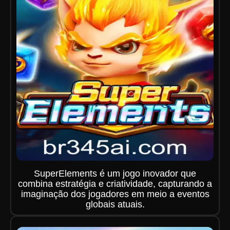
SuperElements é um jogo inovador que
combina estratégia e criatividade, capturando a
imaginação dos jogadores em meio a eventos
globais atuais.