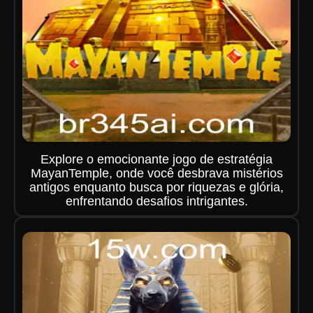
Explore o emocionante jogo de estratégia
MayanTemple, onde você desbrava mistérios
antigos enquanto busca por riquezas e glória,
enfrentando desafios intrigantes.