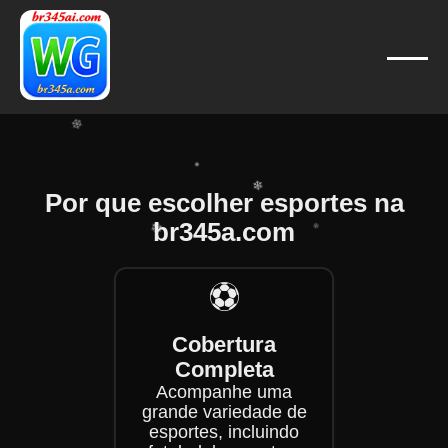
❄
❄
❄
❄
❄
❄
❄
❄
Por que escolher esportes na
❄
br345a.com
❄
❄
⚽
❄
❄
Cobertura
Completa
Acompanhe uma
grande variedade de
esportes, incluindo