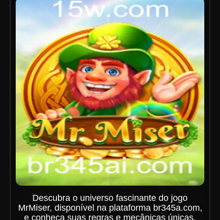
Descubra o universo fascinante do jogo
MrMiser, disponível na plataforma br345a.com,
e conheça suas regras e mecânicas únicas.