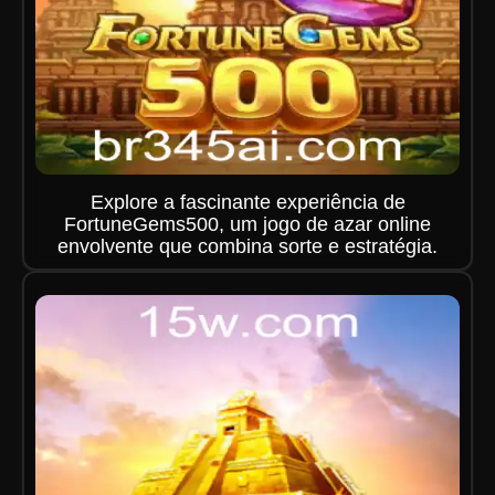
Explore a fascinante experiência de
FortuneGems500, um jogo de azar online
envolvente que combina sorte e estratégia.