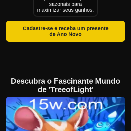
sazonais para
maximizar seus ganhos.
Cadastre-se e receba um presente
de Ano Novo
Descubra o Fascinante Mundo
de 'TreeofLight'