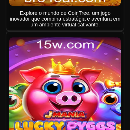
Explore o mundo de CoinTree, um jogo
inovador que combina estratégia e aventura em
um ambiente virtual cativante.