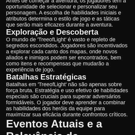
Antes de começar a aventura, os jogadores têm a
oportunidade de selecionar e personalizar seu
personagem. A escolha de habilidades iniciais e
atributos determina o estilo de jogo e as táticas
que serão mais eficazes durante a aventura.
Exploração e Descoberta
O mundo de 'TreeofLight' é vasto e repleto de
segredos escondidos. Jogadores são incentivados
a explorar cada canto dos mapas, onde novos
aliados e inimigos podem ser encontrados, bem
como itens e recompensas que mudarão a
experiência de jogo.
Batalhas Estratégicas
Batalhas em 'TreeofLight' não são apenas sobre
força bruta. Estratégia e uso efetivo de habilidades
especiais são cruciais para superar adversários
formidáveis. O jogador deve aprender a combinar
as habilidades dos heróis da equipe para
maximizar sua eficácia durante confrontos críticos.
Eventos Atuais e a