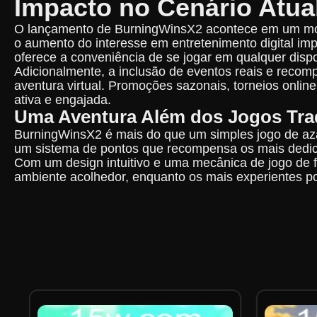
Impacto no Cenário Atua
O lançamento de BurningWinsX2 acontece em um mome
o aumento do interesse em entretenimento digital im
oferece a conveniência de se jogar em qualquer dispos
Adicionalmente, a inclusão de eventos reais e reco
aventura virtual. Promoções sazonais, torneios onl
ativa e engajada.
Uma Aventura Além dos Jogos Trad
BurningWinsX2 é mais do que um simples jogo de aza
um sistema de pontos que recompensa os mais dedica
Com um design intuitivo e uma mecânica de jogo de 
ambiente acolhedor, enquanto os mais experientes 