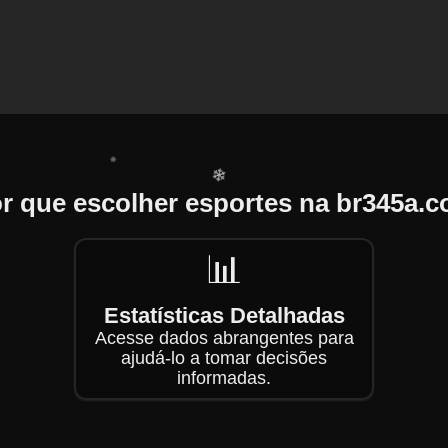
❄
❄
❄
❄
r que escolher esportes na br345a.
❄
📊
❄
Estatísticas Detalhadas
Acesse dados abrangentes para
ajudá-lo a tomar decisões
informadas.