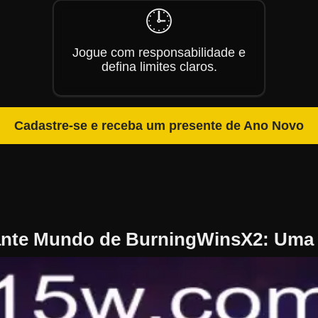
🕒
Jogue com responsabilidade e
defina limites claros.
Cadastre-se e receba um presente de Ano Novo
ante Mundo de BurningWinsX2: Uma 