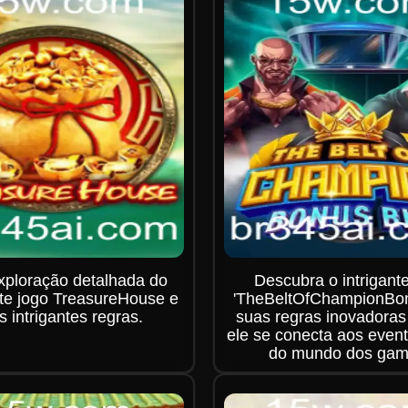
ploração detalhada do
Descubra o intrigant
te jogo TreasureHouse e
'TheBeltOfChampionBo
s intrigantes regras.
suas regras inovadora
ele se conecta aos event
do mundo dos gam