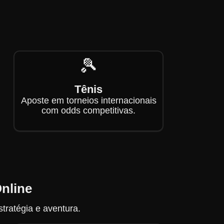
🎾
Tênis
Aposte em torneios internacionais
com odds competitivas.
nline
ratégia e aventura.