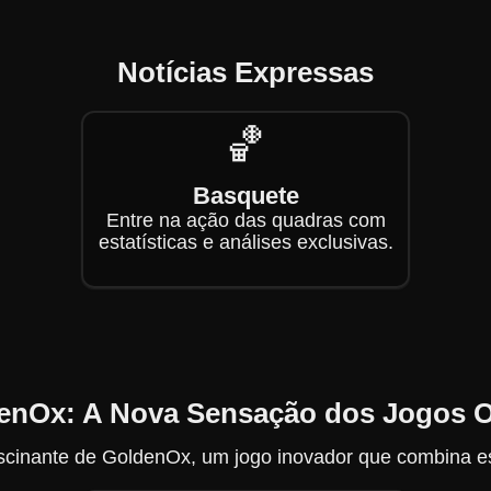
Notícias Expressas
🏀
Basquete
Entre na ação das quadras com
estatísticas e análises exclusivas.
enOx: A Nova Sensação dos Jogos O
scinante de GoldenOx, um jogo inovador que combina est