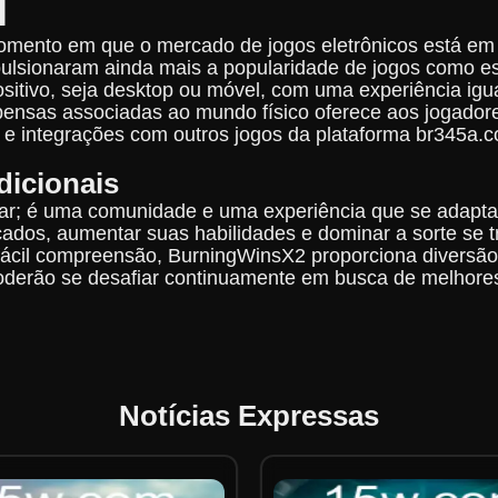
l
nto em que o mercado de jogos eletrônicos está em f
pulsionaram ainda mais a popularidade de jogos como e
itivo, seja desktop ou móvel, com uma experiência igual
mpensas associadas ao mundo físico oferece aos jogado
ine e integrações com outros jogos da plataforma br345
icionais
r; é uma comunidade e uma experiência que se adapta a
dos, aumentar suas habilidades e dominar a sorte se 
fácil compreensão, BurningWinsX2 proporciona diversão
poderão se desafiar continuamente em busca de melhore
Notícias Expressas